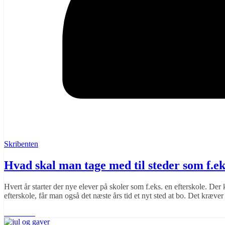
Skribenten
Hvad skal man tage med til steder som f.ek
Hvert år starter der nye elever på skoler som f.eks. en efterskole. Der
efterskole, får man også det næste års tid et nyt sted at bo. Det kræv
Læs mere