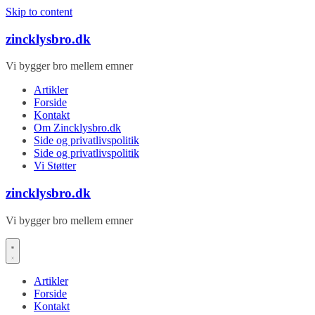
Skip to content
zincklysbro.dk
Vi bygger bro mellem emner
Artikler
Forside
Kontakt
Om Zincklysbro.dk
Side og privatlivspolitik
Side og privatlivspolitik
Vi Støtter
zincklysbro.dk
Vi bygger bro mellem emner
Artikler
Forside
Kontakt