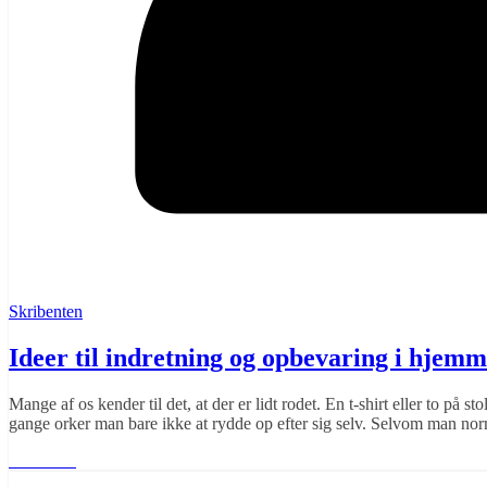
Skribenten
Ideer til indretning og opbevaring i hjemm
Mange af os kender til det, at der er lidt rodet. En t-shirt eller to på 
gange orker man bare ikke at rydde op efter sig selv. Selvom man nor
Læs mere