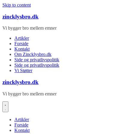
Skip to content
zincklysbro.dk
Vi bygger bro mellem emner
Artikler
Forside
Kontakt
Om Zincklysbro.dk
Side og privatlivspolitik
Side og privatlivspolitik
Vi Støtter
zincklysbro.dk
Vi bygger bro mellem emner
Artikler
Forside
Kontakt