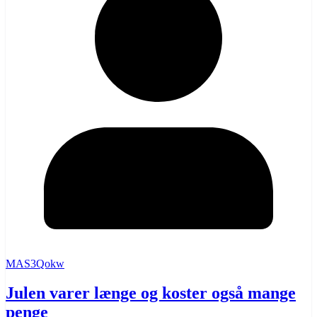
MAS3Qokw
Julen varer længe og koster også mange
penge