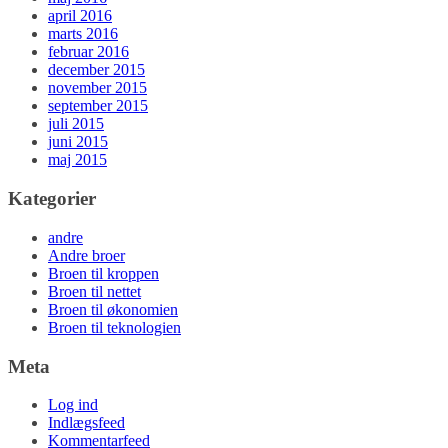
april 2016
marts 2016
februar 2016
december 2015
november 2015
september 2015
juli 2015
juni 2015
maj 2015
Kategorier
andre
Andre broer
Broen til kroppen
Broen til nettet
Broen til økonomien
Broen til teknologien
Meta
Log ind
Indlægsfeed
Kommentarfeed