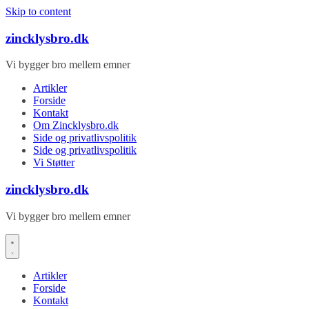
Skip to content
zincklysbro.dk
Vi bygger bro mellem emner
Artikler
Forside
Kontakt
Om Zincklysbro.dk
Side og privatlivspolitik
Side og privatlivspolitik
Vi Støtter
zincklysbro.dk
Vi bygger bro mellem emner
Artikler
Forside
Kontakt