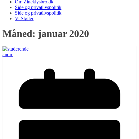
Om Zincklysbro.dk
Side og privatlivspolitik
Side og privatlivspolitik
Vi Støtter
Måned:
januar 2020
andre