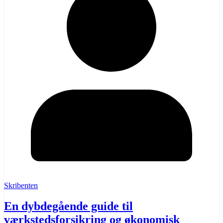
Skribenten
En dybdegående guide til
værkstedsforsikring og økonomisk