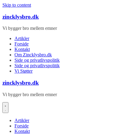
Skip to content
zincklysbro.dk
Vi bygger bro mellem emner
Artikler
Forside
Kontakt
Om Zincklysbro.dk
Side og privatlivspolitik
Side og privatlivspolitik
Vi Støtter
zincklysbro.dk
Vi bygger bro mellem emner
Artikler
Forside
Kontakt