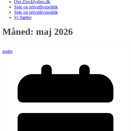
Om Zincklysbro.dk
Side og privatlivspolitik
Side og privatlivspolitik
Vi Støtter
Måned:
maj 2026
andre